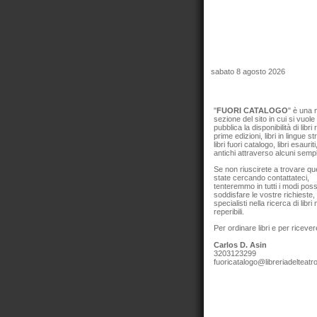
sabato 8 agosto 2026
"
FUORI CATALOGO
" è una
sezione del sito in cui si vuol
pubblica la disponibilità di libri r
prime edizioni, libri in lingue st
libri fuori catalogo, libri esauriti,
antichi attraverso alcuni sempli
Se non riuscirete a trovare qu
state cercando contattateci,
tenteremmo in tutti i modi possib
soddisfare le vostre richieste
specialisti nella ricerca di libri
reperibili.
Per ordinare libri e per ricever
Carlos D. Asin
3203123299
fuoricatalogo@libreriadelteatro.