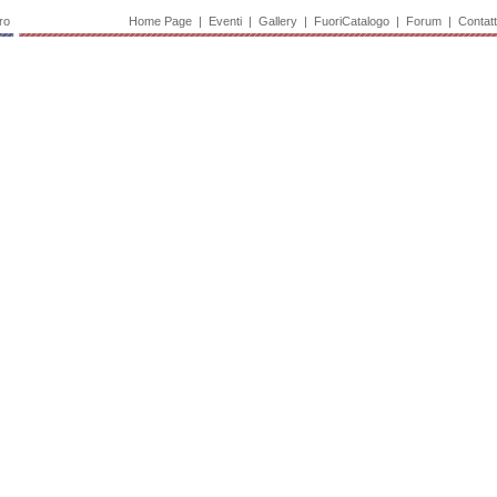
ro
Home Page
|
Eventi
|
Gallery
|
FuoriCatalogo
|
Forum
|
Contatt