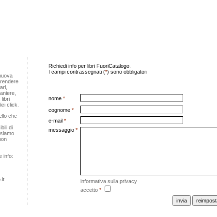
Richiedi info per libri FuoriCatalogo.
I campi contrassegnati (
*
) sono obbligatori
 nuova
e rendere
ari,
raniere,
nome
*
 libri
ci click.
cognome
*
ello che
e-mail
*
ili di
messaggio
*
, siamo
 non
e info:
it
informativa sulla privacy
accetto
*