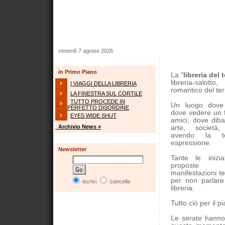
venerdì 7 agosto 2026
in Primo Piano
La "
libreria del 
libreria-salot
I VIAGGI DELLA LIBRERIA
romantico del te
LA FINESTRA SUL CORTILE
TUTTO PROCEDE IN
Un luogo dove 
PERFETTO DISORDINE
dove vedere un f
EYES WIDE SHUT
amici, dove dibat
Archivio News »
arte, società, 
avendo la to
espressione.
Newsletter
Tante le iniziat
proposte se
manifestazioni te
per non parlare 
iscrivi
cancella
libreria.
Tutto ciò per il p
Le serate hanno 