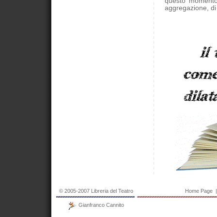
questo momento 
aggregazione, di 
© 2005-2007 Libreria del Teatro
Home Page
Gianfranco Cannito